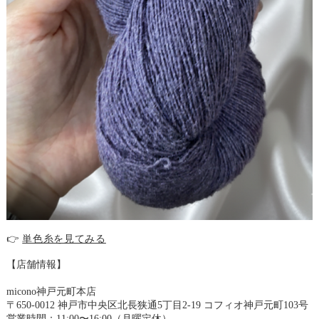
👉
単色糸を見てみる
【店舗情報】
micono神戸元町本店
〒650-0012 神戸市中央区北長狭通5丁目2-19 コフィオ神戸元町103号
営業時間：11:00〜16:00（月曜定休）