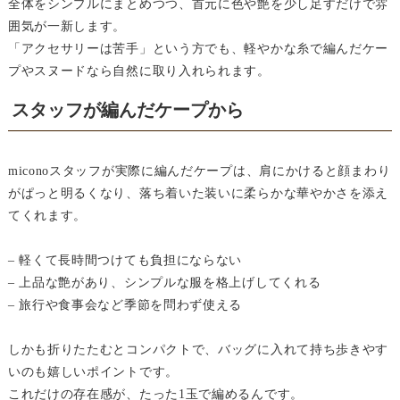
全体をシンプルにまとめつつ、首元に色や艶を少し足すだけで雰
囲気が一新します。
「アクセサリーは苦手」という方でも、軽やかな糸で編んだケー
プやスヌードなら自然に取り入れられます。
スタッフが編んだケープから
miconoスタッフが実際に編んだケープは、肩にかけると顔まわり
がぱっと明るくなり、落ち着いた装いに柔らかな華やかさを添え
てくれます。
– 軽くて長時間つけても負担にならない
– 上品な艶があり、シンプルな服を格上げしてくれる
– 旅行や食事会など季節を問わず使える
しかも折りたたむとコンパクトで、バッグに入れて持ち歩きやす
いのも嬉しいポイントです。
これだけの存在感が、たった1玉で編めるんです。