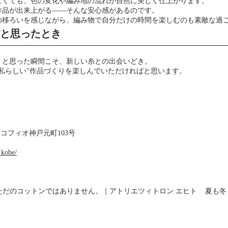
なくても、色の変化や編み地の流れが自然に美しく仕上がります。
作品が出来上がる——そんな安心感があるのです。
の移ろいを感じながら、編み物で自分だけの時間を楽しむのも素敵な過
”と思ったとき
」と思った瞬間こそ、新しい糸との出会いどき。
私らしい”作品づくりを楽しんでいただければと思います。
9 コフィオ神戸元町103号
_kobe/
ただのコットンではありません。｜アトリエツィトロン エヒト
夏も冬