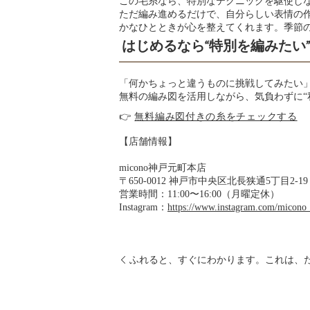
この毛糸なら、特別なテクニックを駆使し
ただ編み進めるだけで、自分らしい表情の
かなひとときが心を整えてくれます。季節
はじめるなら“特別を編みたい
「何かちょっと違うものに挑戦してみたい
無料の編み図を活用しながら、気負わずに“
👉
無料編み図付きの糸をチェックする
【店舗情報】
micono神戸元町本店
〒650-0012 神戸市中央区北長狭通5丁目2-1
営業時間：11:00〜16:00（月曜定休）
Instagram：
https://www.instagram.com/micono
ふれると、すぐにわかります。これは、