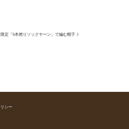
限定「6本撚りソックヤーン」で編む帽子
ポリシー