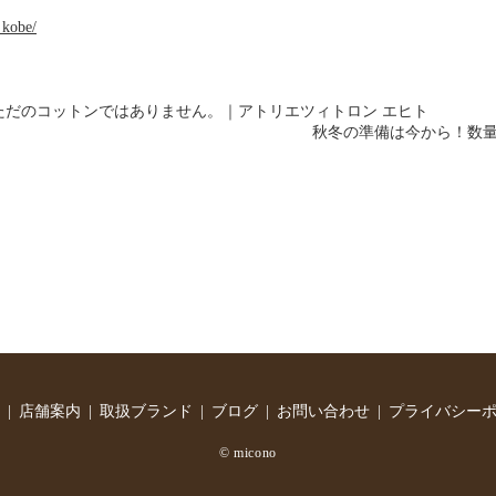
_kobe/
ただのコットンではありません。｜アトリエツィトロン エヒト
秋冬の準備は今から！数量
店舗案内
取扱ブランド
ブログ
お問い合わせ
プライバシー
© micono