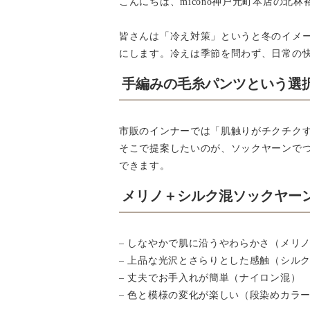
こんにちは、micono神戸元町本店の北
皆さんは「冷え対策」というと冬のイメ
にします。冷えは季節を問わず、日常の
手編みの毛糸パンツという選
市販のインナーでは「肌触りがチクチク
そこで提案したいのが、ソックヤーンで
できます。
メリノ＋シルク混ソックヤー
– しなやかで肌に沿うやわらかさ（メリ
– 上品な光沢とさらりとした感触（シル
– 丈夫でお手入れが簡単（ナイロン混）
– 色と模様の変化が楽しい（段染めカラ