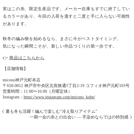
実はこの糸、限定生産品です。メーカー在庫もすでに終了してい
るカラーがあり、今回の入荷を逃すと二度と手に入らない可能性
があります。
秋冬の編み物を始めるなら、まさに今がベストタイミング。
気になった瞬間こそが、新しい作品づくりの第一歩です。
👉
商品はこちらから
【店舗情報】
micono神戸元町本店
〒650-0012 神戸市中央区北長狭通5丁目2-19 コフィオ神戸元町103号
営業時間：11:00〜16:00（月曜定休）
Instagram：
https://www.instagram.com/micono_kobe/
夏も冬も活躍！編んで楽しむ“冷え取りアイテム”
一期一会の糸との出会い ― 手染めならではの特別感